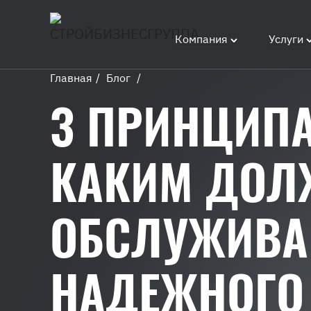
Компания
Услуги
Главная
/
Блог
/
3
3 ПРИНЦИПА
принципа
сервиса:
Каким
КАКИМ ДОЛ
должно
быть
обслуживание
ОБСЛУЖИВА
у
надежного
подрядчика?
НАДЕЖНОГО