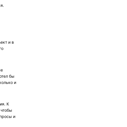
я.
ект и в
го
ые
отел бы
колько и
ия. К
 чтобы
опросы и