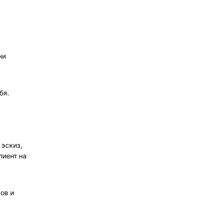
ни
бя.
 эскиз,
лиент на
ков и