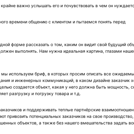
 крайне важно услышать его и почувствовать в чем он нуждаетс
ного времени общению с клиентом и пытаемся понять перед
дной форме рассказать о том, каким он видит свой будущий объ
 должен выполнять. Нам нужна идеальная картина, глазами наше
а мы используем бриф, в которых просим описать все ожидаем
ания и инженерных коммуникаций, в каком дизайне заказчик х
целью создается объект, какая у него должна быть мощность, с
яет разгрузку и погрузку товара и т.д.
заказчиков и поддерживать теплые партнёрские взаимоотношен
ляют привозить потенциальных заказчиков на свое производство,
шенных объектов, а также без нашего вмешательства задать в