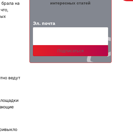
интересных статей
 брала на
что,
ных
Эл. почта
Подписаться
атно ведут
 площадки
чающие
привыкло