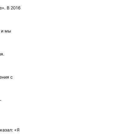
e». В 2016
 и мы
я.
ения с
–
казал: «Я