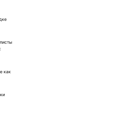
дке
алисты
х
е как
ики