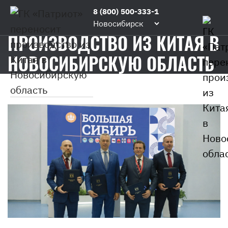
Главная
/
Блог
/
ГК
8 (800) 500-333-1
ГК «ПАТРИОТ» ПЕРЕНОСИТ
«Патриот»
Новосибирск
переносит
ПРОИЗВОДСТВО ИЗ КИТАЯ В
производство
НОВОСИБИРСКУЮ ОБЛАСТЬ
из
Китая
в
Новосибирскую
область