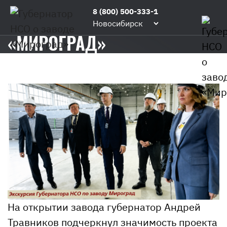
Главная
/
Блог
/
Губернатор
8 (800) 500-333-1
ГУБЕРНАТОР НСО О ЗАВОДЕ
НСО
Новосибирск
о
«МИРОГРАД»
заводе
«Мироград»
На открытии завода губернатор Андрей
Травников подчеркнул значимость проекта