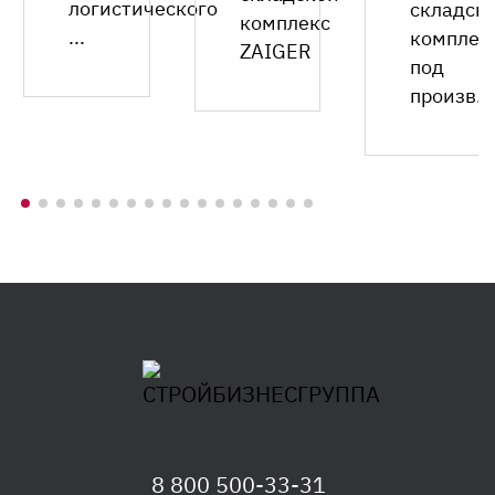
логистического
складск
комплекс
...
комплек
ZAIGER
под
произв...
8 800 500-33-31