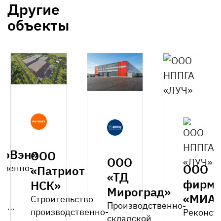
Другие
объекты
роВэн»
ООО
ООО
ООО
твенно-
«Патриот
«ТД
фирм
НСК»
Мироград»
«МИА
Строительство
Производственно-
A...
производственно-
Реконст
складской