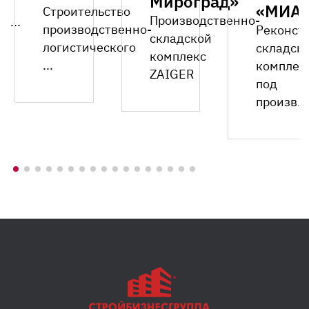
Мироград»
«МИА
Строительство
Производственно-
A...
производственно-
Реконст
складской
логистического
складск
комплекс
...
комплек
ZAIGER
под
произв...