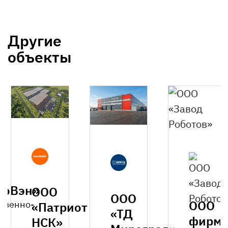
Другие
объекты
роВэн»
ООО
ООО
ООО
твенно-
«Патриот
«ТД
фирм
НСК»