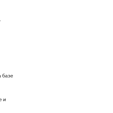
у
 базе
е и