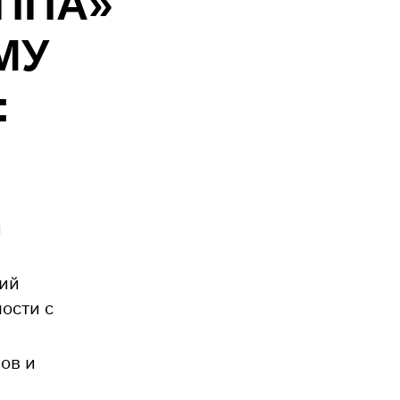
ППА»
МУ
:
и
ций
ости с
ов и