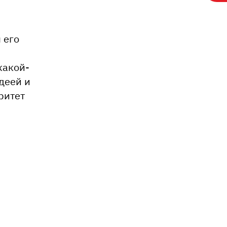
 его
какой-
идеей и
ритет