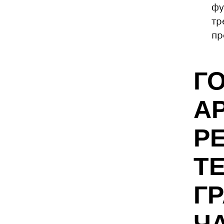
фу
тр
пр
Г
А
Р
Т
Г
ЧА