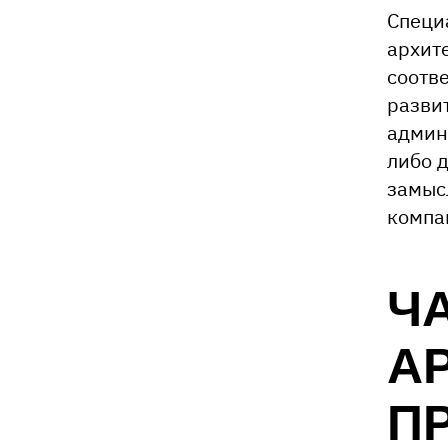
Специ
архит
соотв
разви
админ
либо д
замыс
компа
Ч
А
П