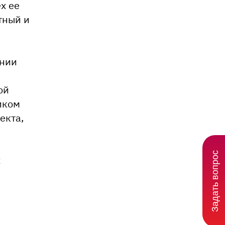
х ее
тный и
ании
ой
иком
екта,
Задать вопрос
х
я