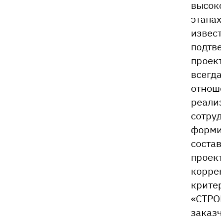
высок
этапа
извес
подтв
проек
всегд
отнош
реали
сотру
форми
состав
проек
корре
крите
«СТРО
заказ