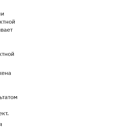
ии
ектной
ывает
ктной
жена
ьтатом
кт.
я