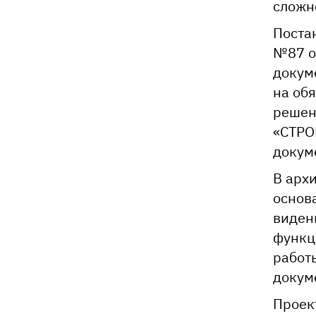
сложн
Поста
№87 о
докум
на об
решен
«СТРО
докум
В арх
основ
виден
функц
работ
докум
Проек