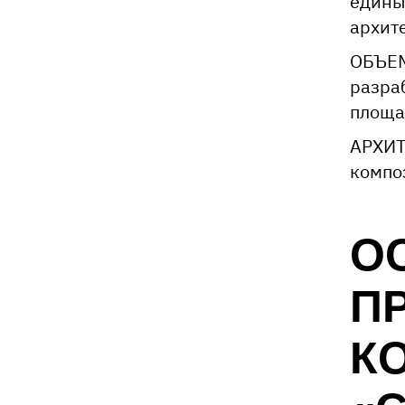
едины
архит
ОБЪЕ
разра
площа
АРХИТ
компо
О
П
К