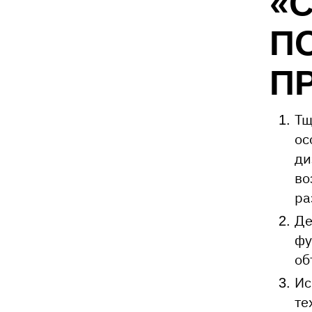
«
П
П
Тщ
ос
ди
во
ра
Де
фу
об
Ис
те