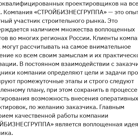
оквалифицированных проектировщиков на все
х. Компания «СТРОЙБИЗНЕСГРУППА» — это опы
тный участник строительного рынка. Это
ерждается наличием множества воплощенных
тов во многих регионах России. Клиенты комп
а могут рассчитывать на самое внимательное
ение ко всем своим замыслам и их практическ
зации. В постоянном взаимодействии с заказч
дники компании определяют цели и задачи про
руют промежуточные этапы и строго следуют
ленному плану, при этом сохранить в процессе
тирования возможность внесения оперативны
ктировок, по желанию заказчика. Главным
рием качественной работы компании
ЙБИЗНЕСГРУППА» является воплощенная иде
чика.