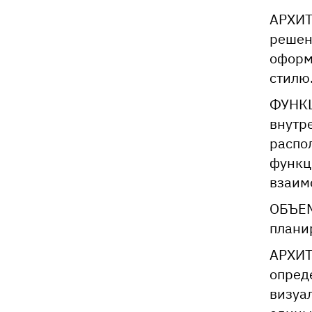
АРХИТ
решен
оформ
стилю
ФУНК
внутр
распо
функц
взаим
ОБЪЕМ
плани
АРХИ
опред
визуа