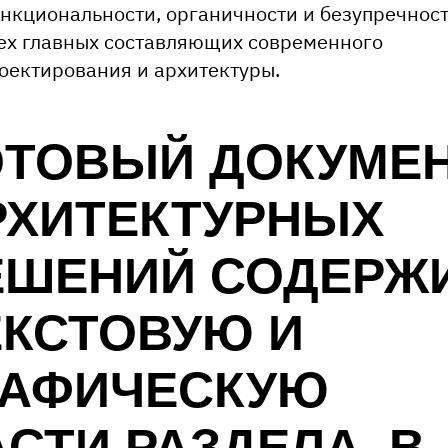
нкциональности, органичности и безупречнос
ех главных составляющих современного
оектирования и архитектуры.
ОТОВЫЙ ДОКУМЕ
РХИТЕКТУРНЫХ
ЕШЕНИЙ СОДЕРЖ
ЕКСТОВУЮ И
РАФИЧЕСКУЮ
СТИ РАЗДЕЛА, В